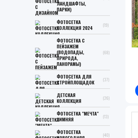
ЛАНДШАФТЫ,
ПАРКИ)
ФОТОСЕТКА
(19)
КОЛЛЕКЦИЯ 2024
ФОТОСЕТКА С
ПЕЙЗАЖЕМ
(ВОДОПАДЫ,
(68)
ПРИРОДА,
ПАНОРАМЫ)
ФОТОСЕТКА ДЛЯ
(37)
СТРОЙПЛОЩАДОК
ДЕТСКАЯ
(26)
КОЛЛЕКЦИЯ
ФОТОСЕТКА "МЕЧТА"
(13)
ЗИМНЯЯ
ФОТОСЕТКА
(40)
НОВОГОДНЯЯ