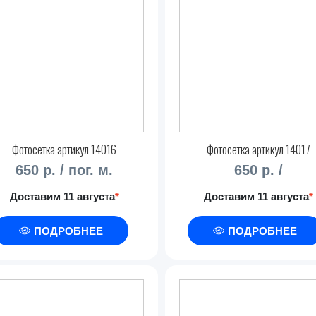
Фотосетка артикул 14016
Фотосетка артикул 14017
650 р. / пог. м.
650 р. /
Доставим 11 августа
*
Доставим 11 августа
*
ПОДРОБНЕЕ
ПОДРОБНЕЕ