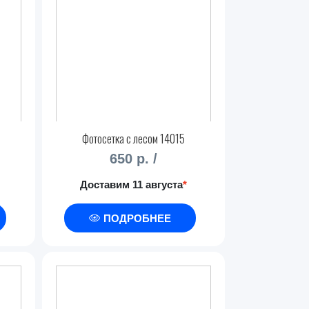
Фотосетка с лесом 14015
650 р. /
Доставим 11 августа
*
ПОДРОБНЕЕ