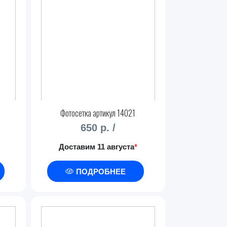
Фотосетка артикул 14021
650 р. /
Доставим 11 августа
*
ПОДРОБНЕЕ