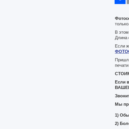
Фотосе
только
В этом
Длина 
Если ж
ФОТО
Пришли
печати
СТОИ
Если в
ВАШЕМУ
Звонит
Мы пр
1) Обы
2) Бол