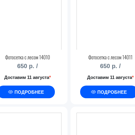
Фотосетка с лесом 14010
Фотосетка с лесом 14011
650 р. /
650 р. /
Доставим 11 августа
*
Доставим 11 августа
*
ПОДРОБНЕЕ
ПОДРОБНЕЕ