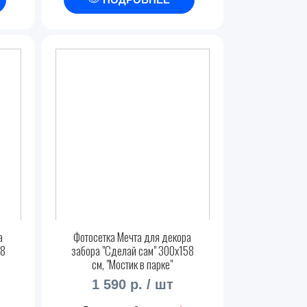
а
Фотосетка Мечта для декора
58
забора "Сделай сам" 300x158
см, "Мостик в парке"
1 590 р. / шт