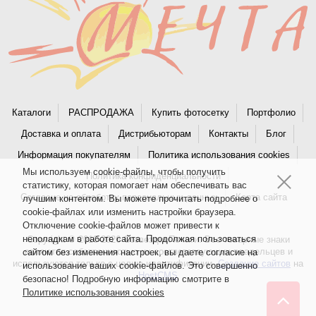
Каталоги
РАСПРОДАЖА
Купить фотосетку
Портфолио
Доставка и оплата
Дистрибьюторам
Контакты
Блог
Информация покупателям
Политика использования cookies
Мы используем cookie-файлы, чтобы получить
Политика конфиденциальности
статистику, которая помогает нам обеспечивать вас
Согласие на обработку персональных данных
Карта сайта
лучшим контентом. Вы можете прочитать подробнее о
cookie-файлах или изменить настройки браузера.
Отключение cookie-файлов может привести к
неполадкам в работе сайта. Продолжая пользоваться
Copyright © 2010-2026 СозвездиеПечати. Все товарные знаки
являются собственностью их соответствующих владельцев и
сайтом без изменения настроек, вы даете согласие на
используются только с целью идентификации.
Создание сайтов
на
использование ваших cookie-файлов. Это совершенно
HostCMS
безопасно! Подробную информацию смотрите в
Политике использования cookies