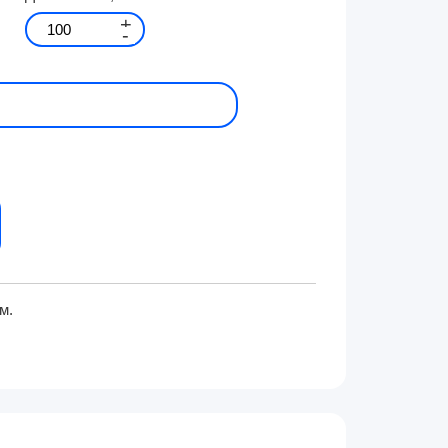
+
-
м.