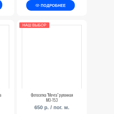
ПОДРОБНЕЕ
НАШ ВЫБОР
а
Фотосетка "Мечта" рулонная
МО-153
650 р. / пог. м.