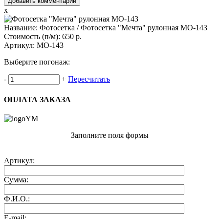
Добавить комментарий
x
Название:
Фотосетка / Фотосетка "Мечта" рулонная МО-143
Стоимость (п/м):
650 р.
Артикул:
МО-143
Выберите погонаж:
-
+
Пересчитать
ОПЛАТА ЗАКАЗА
Заполните поля формы
Артикул:
Сумма:
Ф.И.О.:
E-mail: