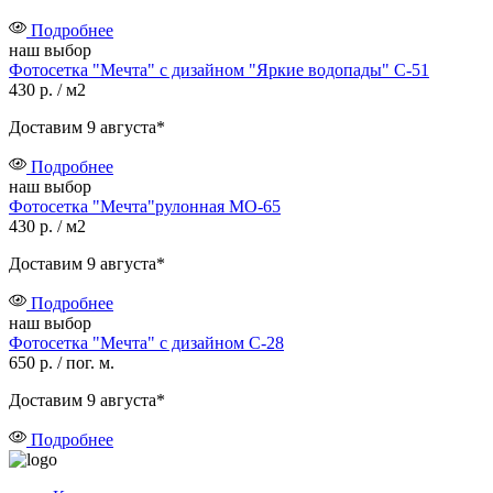
Подробнее
наш выбор
Фотосетка "Мечта" с дизайном "Яркие водопады" С-51
430 р. / м2
Доставим 9 августа
*
Подробнее
наш выбор
Фотосетка "Мечта"рулонная МО-65
430 р. / м2
Доставим 9 августа
*
Подробнее
наш выбор
Фотосетка "Мечта" с дизайном С-28
650 р. / пог. м.
Доставим 9 августа
*
Подробнее