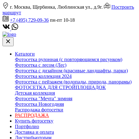
г. Москва, Щербинка, Люблинская ул., д.9г.
Построить
маршрут
+7 (495) 729-09-36
пн-пт 10-18
Каталоги
Фотосетка рулонная (с повторяющимся рисунком)
Фотосетка с лесом (Лес)
Фотосетка с дизайном (красивые ландшафты, парки)
Фотосетка коллекция 2024
Фотосетка с пейзажем (водопады, природа, панорамы)
ФОТОСЕТКА ДЛЯ СТРОЙПЛОЩАДОК
Детская коллекция
Фотосетка "Мечта" зимняя
Фотосетка Новогодняя
Распродажа фотосетки
РАСПРОДАЖА
Купить фотосетку
Портфолио
Доставка и оплата
Дистрибьюторам