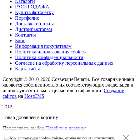
Каталоги
РАСПРОДАЖА
Купить фотосетку
Портфолио
Доставка и оплата
Дистрибьюторам
Контакты
Блог
Информация покупателям
Политика использования cookies
Политика конфиденциальности
Согласие на обработку персональных данных
Карта сайта
Copyright © 2010-2026 СозвездиеПечати. Все товарные знаки
являются собственностью их соответствующих владельцев и
используются только с целью идентификации.
Создание
сайтов
на
HostCMS
TOP
Товар добавлен в корзину
Продолжить выбор
Перейти в корзину
Мы используем cookie-файлы, чтобы получить статистику,
Заказать звонок