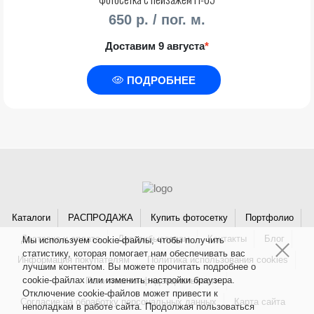
650 р. / пог. м.
Доставим 9 августа
*
ПОДРОБНЕЕ
Каталоги
РАСПРОДАЖА
Купить фотосетку
Портфолио
Доставка и оплата
Дистрибьюторам
Контакты
Блог
Мы используем cookie-файлы, чтобы получить
статистику, которая помогает нам обеспечивать вас
Информация покупателям
Политика использования cookies
лучшим контентом. Вы можете прочитать подробнее о
cookie-файлах или изменить настройки браузера.
Политика конфиденциальности
Отключение cookie-файлов может привести к
Согласие на обработку персональных данных
Карта сайта
неполадкам в работе сайта. Продолжая пользоваться