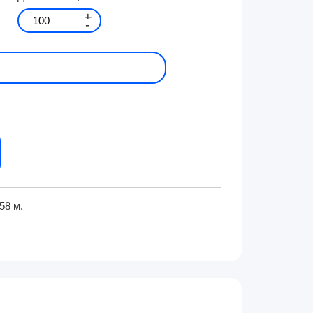
+
-
58 м.